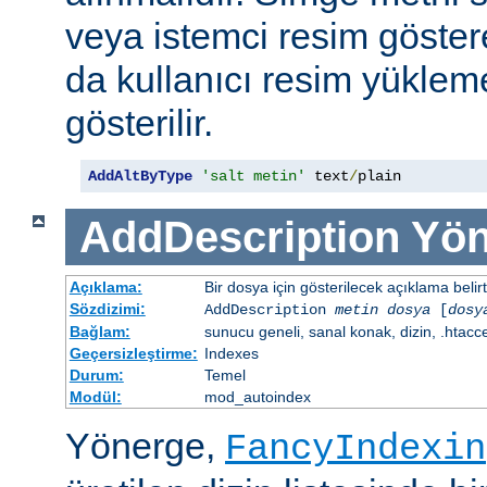
veya istemci resim göster
da kullanıcı resim yüklem
gösterilir.
AddAltByType
'salt metin'
 text
/
plain
AddDescription
Yön
Açıklama:
Bir dosya için gösterilecek açıklama belirtil
Sözdizimi:
AddDescription
metin dosya
[
dosy
Bağlam:
sunucu geneli, sanal konak, dizin, .htacc
Geçersizleştirme:
Indexes
Durum:
Temel
Modül:
mod_autoindex
Yönerge,
FancyIndexin