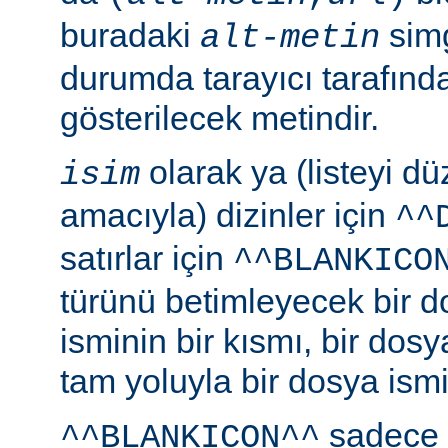
buradaki
simg
alt-metin
durumda tarayıcı tarafınd
gösterilecek metindir.
olarak ya (listeyi 
isim
amacıyla) dizinler için
^^
satırlar için
^^BLANKICO
türünü betimleyecek bir d
isminin bir kısmı, bir dosy
tam yoluyla bir dosya ismi b
sadece 
^^BLANKICON^^