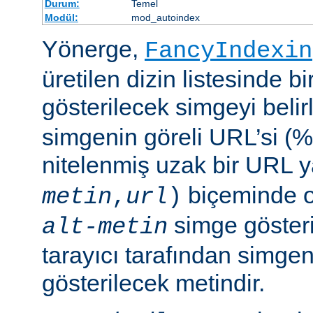
Durum:
Temel
Modül:
mod_autoindex
Yönerge,
FancyIndexin
üretilen dizin listesinde bi
gösterilecek simgeyi belir
simgenin göreli URL’si (%
nitelenmiş uzak bir URL 
biçeminde ol
metin
,
url
)
simge göster
alt-metin
tarayıcı tarafından simge
gösterilecek metindir.