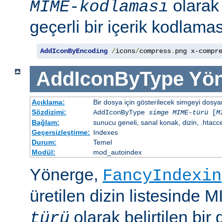
olara
MIME-kodlaması
geçerli bir içerik kodlaması
AddIconByEncoding
/
icons
/
compress
.
png x-compr
AddIconByType
Yön
Açıklama:
Bir dosya için gösterilecek simgeyi dosya
Sözdizimi:
AddIconByType
simge
MIME-türü
[
M
Bağlam:
sunucu geneli, sanal konak, dizin, .htacc
Geçersizleştirme:
Indexes
Durum:
Temel
Modül:
mod_autoindex
Yönerge,
FancyIndexin
üretilen dizin listesinde 
olarak belirtilen bir 
türü