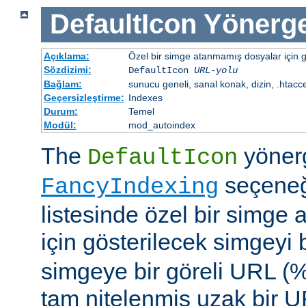
DefaultIcon
Yönerge
Açıklama:
Özel bir simge atanmamış dosyalar için gö
Sözdizimi:
DefaultIcon
URL-yolu
Bağlam:
sunucu geneli, sanal konak, dizin, .htacc
Geçersizleştirme:
Indexes
Durum:
Temel
Modül:
mod_autoindex
The
yöner
DefaultIcon
seçeneği
FancyIndexing
listesinde özel bir simge
için gösterilecek simgeyi b
simgeye bir göreli URL (
tam nitelenmiş uzak bir UR