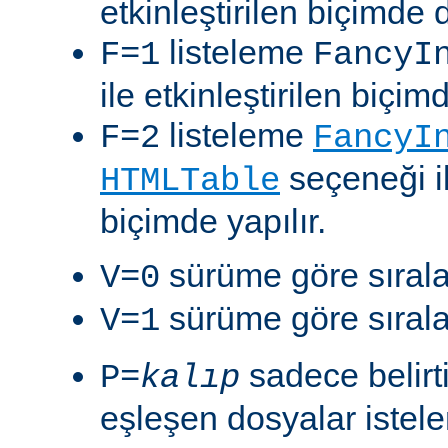
etkinleştirilen biçimde 
listeleme
F=1
FancyI
ile etkinleştirilen biçim
listeleme
F=2
FancyI
seçeneği il
HTMLTable
biçimde yapılır.
sürüme göre sıralam
V=0
sürüme göre sıralam
V=1
sadece belirt
P=
kalıp
eşleşen dosyalar istelen