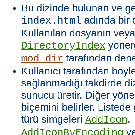
Bu dizinde bulunan ve ge
adında bir 
index.html
Kullanılan dosyanın veya
yönerg
DirectoryIndex
tarafından denet
mod_dir
Kullanıcı tarafından böyl
sağlanmadığı takdirde dizi
sunucu üretir. Diğer yöne
biçemini belirler. Listede
türü simgeleri
,
AddIcon
v
AddIconByEncoding