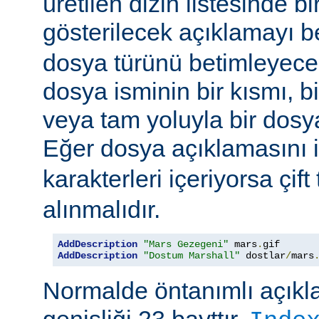
üretilen dizin listesinde bi
gösterilecek açıklamayı be
dosya türünü betimleyecek
dosya isminin bir kısmı, bi
veya tam yoluyla bir dosya i
Eğer dosya açıklamasını 
karakterleri içeriyorsa çift 
alınmalıdır.
AddDescription
"Mars Gezegeni"
 mars
.
gif 
AddDescription
"Dostum Marshall"
 dostlar
/
mars
Normalde öntanımlı açıkl