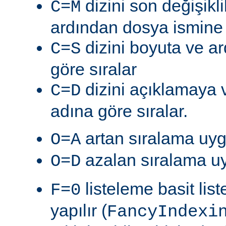
dizini son değişik
C=M
ardından dosya ismine g
dizini boyuta ve a
C=S
göre sıralar
dizini açıklamaya 
C=D
adına göre sıralar.
artan sıralama uyg
O=A
azalan sıralama uy
O=D
listeleme basit lis
F=0
yapılır (
FancyIndexi