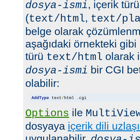
, içerik tür
dosya-ismi
(
,
text/html
text/pl
belge olarak çözümlenmel
aşağıdaki örnekteki gibi 
türü
olarak 
text/html
bir CGI bet
dosya-ismi
olabilir:
AddType
 text
/
html 
.
cgi
ile
Options
MultiVie
dosyaya
içerik dili uzlaş
uygulanabilir.
dosya-i