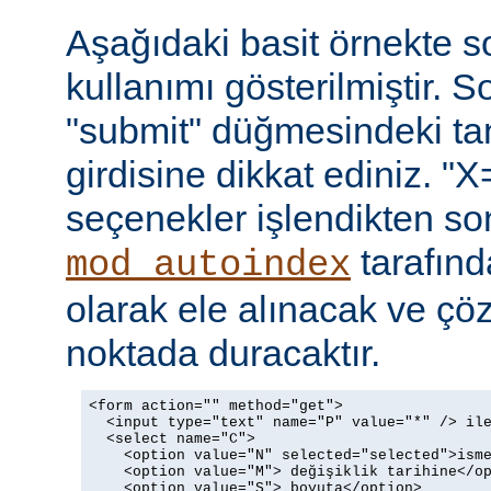
Aşağıdaki basit örnekte s
kullanımı gösterilmiştir. 
"submit" düğmesindeki t
girdisine dikkat ediniz. "X
seçenekler işlendikten so
tarafın
mod_autoindex
olarak ele alınacak ve ç
noktada duracaktır.
<form action="" method="get">

  <input type="text" name="P" value="*" /> ile
  <select name="C">

    <option value="N" selected="selected">isme
    <option value="M"> değişiklik tarihine</op
    <option value="S"> boyuta</option>
