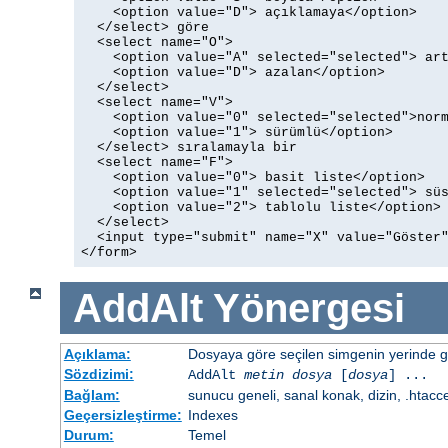
    <option value="D"> açıklamaya</option>

  </select> göre

  <select name="O">

    <option value="A" selected="selected"> art
    <option value="D"> azalan</option>

  </select>

  <select name="V">

    <option value="0" selected="selected">norm
    <option value="1"> sürümlü</option>

  </select> sıralamayla bir

  <select name="F">

    <option value="0"> basit liste</option>

    <option value="1" selected="selected"> süs
    <option value="2"> tablolu liste</option>

  </select>

  <input type="submit" name="X" value="Göster"
</form>
AddAlt
Yönergesi
Açıklama:
Dosyaya göre seçilen simgenin yerinde gös
Sözdizimi:
AddAlt
metin
dosya
[
dosya
] ...
Bağlam:
sunucu geneli, sanal konak, dizin, .htacc
Geçersizleştirme:
Indexes
Durum:
Temel