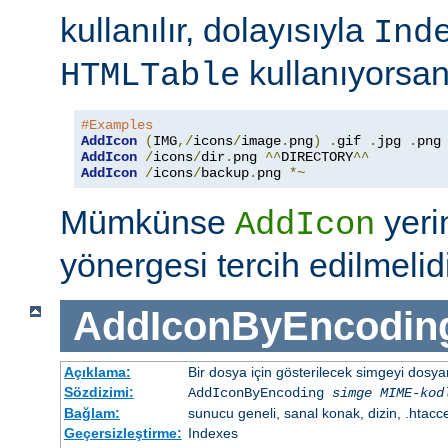
kullanılır, dolayısıyla
Ind
kullanıyorsan
HTMLTable
#Examples
AddIcon
(
IMG
,/
icons
/
image
.
png
)
.
gif 
.
jpg 
.
AddIcon
/
icons
/
dir
.
png 
^^
DIRECTORY
^^
AddIcon
/
icons
/
backup
.
png 
*~
Mümkünse
yer
AddIcon
yönergesi tercih edilmelidi
AddIconByEncodin
Açıklama:
Bir dosya için gösterilecek simgeyi dosy
Sözdizimi:
AddIconByEncoding
simge
MIME-kod
Bağlam:
sunucu geneli, sanal konak, dizin, .htacc
Geçersizleştirme:
Indexes