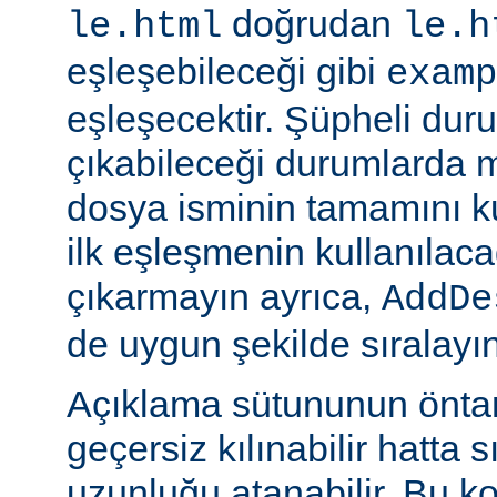
doğrudan
le.html
le.h
eşleşebileceği gibi
examp
eşleşecektir. Şüpheli dur
çıkabileceği durumlarda
dosya isminin tamamını k
ilk eşleşmenin kullanılaca
çıkarmayın ayrıca,
AddDe
de uygun şekilde sıralayın
Açıklama sütununun öntan
geçersiz kılınabilir hatta 
uzunluğu atanabilir. Bu ko