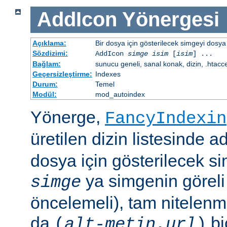
AddIcon
Yönergesi
Açıklama:
Bir dosya için gösterilecek simgeyi dosya 
Sözdizimi:
AddIcon
simge
isim
[
isim
] ...
Bağlam:
sunucu geneli, sanal konak, dizin, .htacc
Geçersizleştirme:
Indexes
Durum:
Temel
Modül:
mod_autoindex
Yönerge,
FancyIndexin
üretilen dizin listesinde a
dosya için gösterilecek sim
ya simgenin göreli
simge
öncelemeli), tam nitelenm
da
bi
(
alt-metin
,
url
)