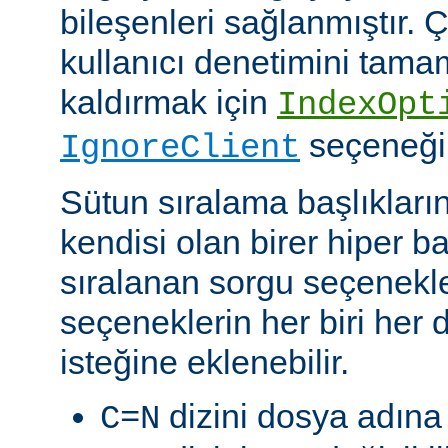
bileşenleri sağlanmıştır. Ç
kullanıcı denetimini tam
kaldırmak için
IndexOpt
seçeneği k
IgnoreClient
Sütun sıralama başlıkların
kendisi olan birer hiper 
sıralanan sorgu seçenekler
seçeneklerin her biri her di
isteğine eklenebilir.
dizini dosya adına 
C=N