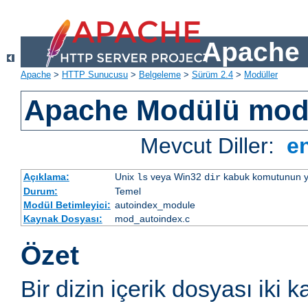
Apache 
Apache
>
HTTP Sunucusu
>
Belgeleme
>
Sürüm 2.4
>
Modüller
Apache Modülü mod
Mevcut Diller:
e
Açıklama:
Unix
veya Win32
kabuk komutunun yaptı
ls
dir
Durum:
Temel
Modül Betimleyici:
autoindex_module
Kaynak Dosyası:
mod_autoindex.c
Özet
Bir dizin içerik dosyası iki k