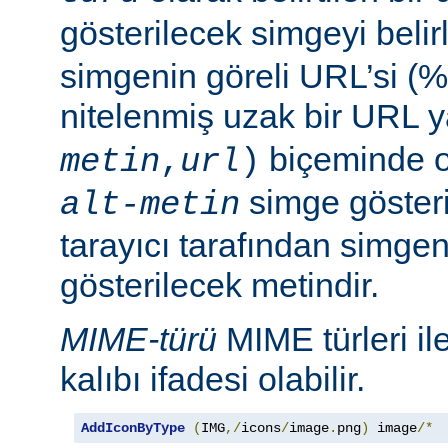
gösterilecek simgeyi belir
simgenin göreli URL’si (%
nitelenmiş uzak bir URL 
biçeminde ol
metin
,
url
)
simge göster
alt-metin
tarayıcı tarafından simge
gösterilecek metindir.
MIME-türü
MIME türleri il
kalıbı ifadesi olabilir.
AddIconByType
(
IMG
,/
icons
/
image
.
png
)
 image
/*