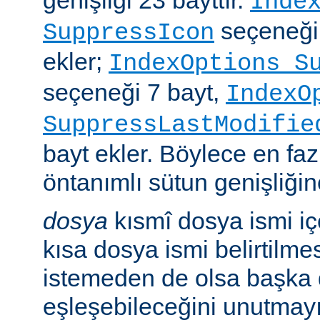
genişliği 23 bayttır.
Inde
seçeneği
SuppressIcon
ekler;
IndexOptions S
seçeneği 7 bayt,
IndexO
SuppressLastModifie
bayt ekler. Böylece en faz
öntanımlı sütun genişliğine
dosya
kısmî dosya ismi i
kısa dosya ismi belirtilm
istemeden de olsa başka 
eşleşebileceğini unutmayı