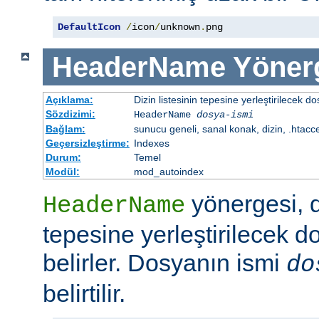
DefaultIcon
/
icon
/
unknown
.
png
HeaderName
Yöner
Açıklama:
Dizin listesinin tepesine yerleştirilecek do
Sözdizimi:
HeaderName
dosya-ismi
Bağlam:
sunucu geneli, sanal konak, dizin, .htacc
Geçersizleştirme:
Indexes
Durum:
Temel
Modül:
mod_autoindex
yönergesi, di
HeaderName
tepesine yerleştirilecek d
belirler. Dosyanın ismi
do
belirtilir.