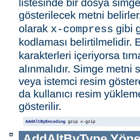
listesinde bir dosya simge
gösterilecek metni belirler
olarak
gibi g
x-compress
kodlaması belirtilmelidir.
karakterleri içeriyorsa tırn
alınmalıdır. Simge metni
veya istemci resim göster
da kullanıcı resim yüklem
gösterilir.
AddAltByEncoding
 gzip x-gzip
AddAltByType
Yöne