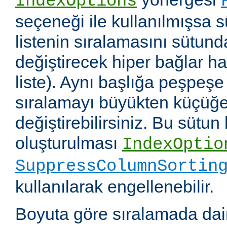
IndexOptions
seçeneği ile kullanılmışsa s
listenin sıralamasını sütun
değiştirecek hiper bağlar hali
liste). Aynı başlığa peşpeşe
sıralamayı büyükten küçüğe
değiştirebilirsiniz. Bu sütun
oluşturulması
IndexOptio
SuppressColumnSortin
kullanılarak engellenebilir.
Boyuta göre sıralamada dai