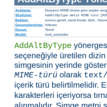
Açıklama:
Dosyanın MIME türüne göre seçilen simgen
Sözdizimi:
AddAltByType
metin
MIME-türü
[
MI
Bağlam:
sunucu geneli, sanal konak, dizin, .htacc
Geçersizleştirme:
Indexes
Durum:
Temel
Modül:
mod_autoindex
yönerges
AddAltByType
seçeneğiyle üretilen dizin
simgesinin yerinde gösteri
olarak
MIME-türü
text
içerik türü belirtilmelidir.
karakterleri içeriyorsa tırn
alınmalıdır. Simge metni