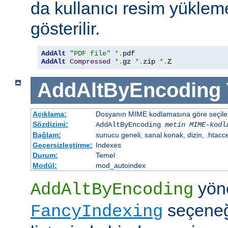
da kullanıcı resim yüklem
gösterilir.
AddAlt
"PDF file"
*.
AddAlt
Compressed
*.
gz 
*.
zip 
*.
Z
AddAltByEncoding
Açıklama:
Dosyanın MIME kodlamasına göre seçilen 
Sözdizimi:
AddAltByEncoding
metin
MIME-kodl
Bağlam:
sunucu geneli, sanal konak, dizin, .htacc
Geçersizleştirme:
Indexes
Durum:
Temel
Modül:
mod_autoindex
yöne
AddAltByEncoding
seçeneği
FancyIndexing